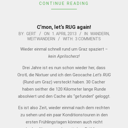
CONTINUE READING
C’mon, let’s RUG again!
2013-
BY:
GERT
ON:
1. APRIL 2013
IN:
WANDERN
,
WEITWANDERN
WITH:
3 COMMENTS
04-
01
Wieder einmal schnell rund um Graz spaziert –
kein Aprilscherz!
Drei Jahre ist es nun schon wieder her, dass
Orotl, die Nixtuer und ich den Geocache
Let’s RUG
(Rund um Graz) versteckt haben. 30 Cacher
haben seither die 120 Kilometer lange Runde
absolviert und den Cache als “gefunden” geloggt.
Es ist also Zeit, wieder einmal nach dem rechten
zu sehen und ein paar Konditionstouren in den
ersten Frühlingstagen können auch nicht