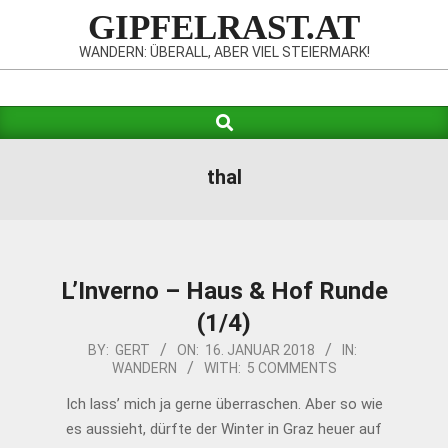
Skip
GIPFELRAST.AT
to
WANDERN: ÜBERALL, ABER VIEL STEIERMARK!
content
Search
Primary
Navigation
Menu
thal
L’Inverno – Haus & Hof Runde
(1/4)
2018-
BY:
GERT
ON:
16. JANUAR 2018
IN:
WANDERN
WITH:
5 COMMENTS
01-
16
Ich lass’ mich ja gerne über­raschen. Aber so wie
es aussieht, dürfte der Winter in Graz heuer auf