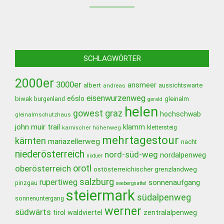
SCHLAGWÖRTER
2000er
3000er
ansmeer
albert
aussichtswarte
andreas
eisenwurzenweg
e6slo
biwak
burgenland
gleinalm
gerald
helen
gowest
graz
hochschwab
gleinalmschutzhaus
john muir trail
klamm
klettersteig
karnischer höhenweg
mehrtagestour
kärnten
mariazellerweg
nacht
niederösterreich
nord-süd-weg
nordalpenweg
nixtuer
orotl
oberösterreich
ostösterreichischer grenzlandweg
salzburg
rupertiweg
sonnenaufgang
pinzgau
seebergsattel
steiermark
südalpenweg
sonnenuntergang
werner
südwärts
tirol
waldviertel
zentralalpenweg