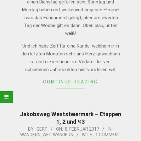
einen Dienstag gefallen sein. Sonntag und
Montag haben mit wolken­verhangenen Himmel
zwar das Fundament gelegt, aber am zweiten
Tag der Woche gilt es dann. Oben blau, unten
weiß!
Und ich habe Zeit für eine Runde, welche mir in
den letzten Monaten sehr ans Herz gewachsen
ist und die ich heuer im Verlauf der ver­
schiedenen Jahres­zeiten hier vor­stellen will.
CONTINUE READING
Jakobsweg Weststeiermark – Etappen
1, 2 und ¼3
2017-
BY:
GERT
ON:
8. FEBRUAR 2017
IN:
WANDERN
,
WEITWANDERN
WITH:
1 COMMENT
02-